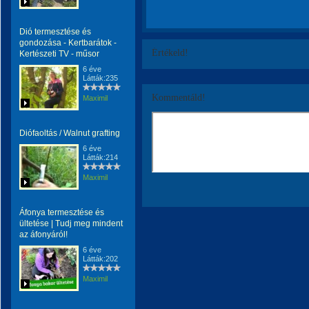
Dió termesztése és
gondozása - Kertbarátok -
Értékeld!
Kertészeti TV - műsor
6 éve
Látták:235
Kommentáld!
Maximil
Diófaoltás / Walnut grafting
6 éve
Látták:214
Maximil
Áfonya termesztése és
ültetése | Tudj meg mindent
az áfonyáról!
6 éve
Látták:202
Maximil