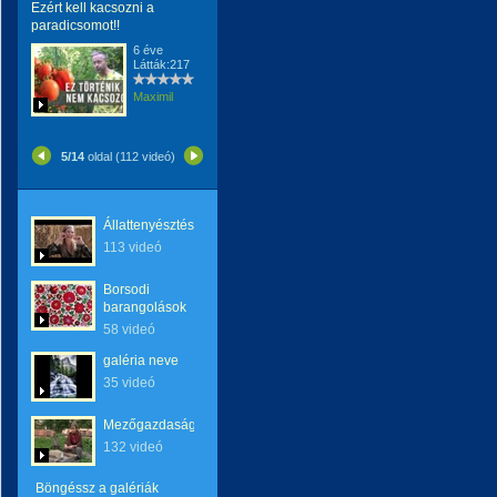
Ezért kell kacsozni a
paradicsomot!!
6 éve
Látták:217
Maximil
5/14
oldal (112 videó)
Állattenyésztés
113 videó
Borsodi
barangolások
58 videó
galéria neve
35 videó
Mezőgazdaság
132 videó
Böngéssz a galériák