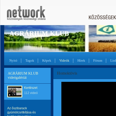
AGRÁRIUM KLUB
Nyitó
Tagok
Képek
Videók
Hírek
Fórum
Lin
Homoktövis
AGRÁRIUM KLUB
videógalériái
Kertészet
112 videó
Az őszibarack
gyümölcsritkítása és