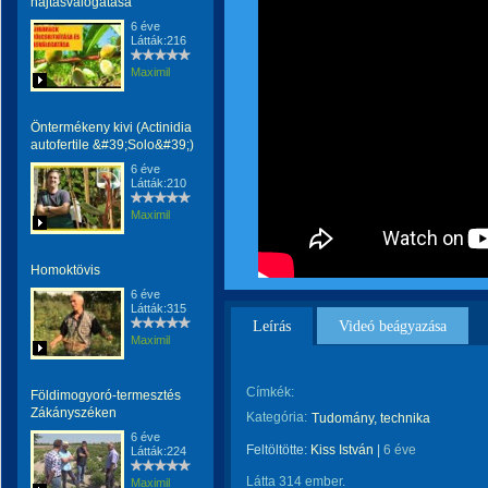
hajtásválogatása
6 éve
Látták:216
Maximil
Öntermékeny kivi (Actinidia
autofertile &#39;Solo&#39;)
6 éve
Látták:210
Maximil
Homoktövis
6 éve
Látták:315
Leírás
Videó beágyazása
Maximil
Címkék:
Földimogyoró-termesztés
Zákányszéken
Kategória:
Tudomány, technika
6 éve
Feltöltötte:
Kiss István
|
6 éve
Látták:224
Látta 314 ember.
Maximil