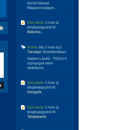
közúti baleset
Magyarországon...
Kiss István
3 hete
új
blogbejegyzést írt:
Bábolna...
M Imre
írta
3 hete
a(z)
Társalgó.
fórumtémában:
Gajdos László - TISZA | A
szúnyogok ellen
védekezni...
Kiss István
3 hete
új
blogbejegyzést írt:
Hangyák...
Kiss István
3 hete
új
blogbejegyzést írt:
Talajtakarás