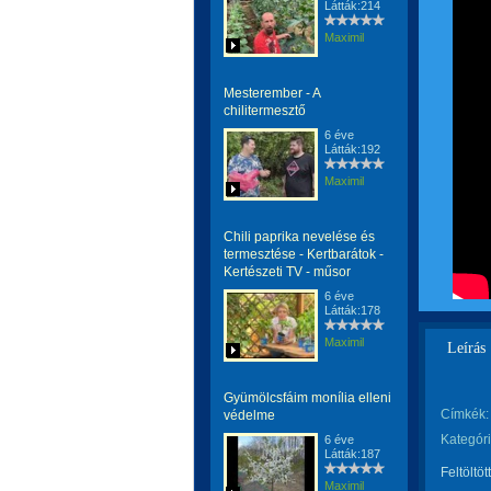
Látták:214
Maximil
Mesterember - A
chilitermesztő
6 éve
Látták:192
Maximil
Chili paprika nevelése és
termesztése - Kertbarátok -
Kertészeti TV - műsor
6 éve
Látták:178
Maximil
Leírás
Gyümölcsfáim monília elleni
Címkék:
védelme
Kategóri
6 éve
Látták:187
Feltöltöt
Maximil