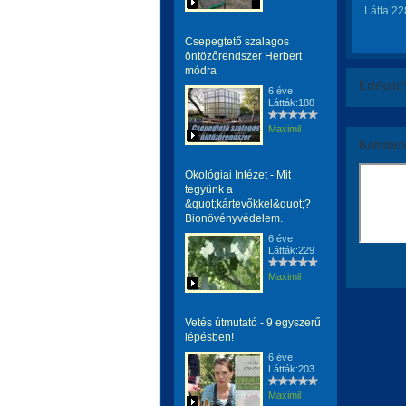
Látta 22
Csepegtető szalagos
öntözőrendszer Herbert
módra
Értékeld
6 éve
Látták:188
Maximil
Komment
Ökológiai Intézet - Mit
tegyünk a
&quot;kártevőkkel&quot;?
Bionövényvédelem.
6 éve
Látták:229
Maximil
Vetés útmutató - 9 egyszerű
lépésben!
6 éve
Látták:203
Maximil