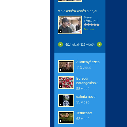
A biokertészkedés alapjai
6 éve
Látták:215
Maximil
6/14
oldal (112 videó)
Állattenyésztés
113 videó
Borsodi
barangolások
58 videó
galéria neve
35 videó
Természet
62 videó