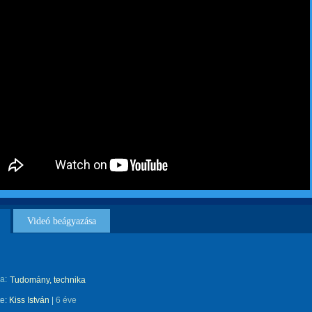
Videó beágyazása
a:
Tudomány, technika
te:
Kiss István
|
6 éve