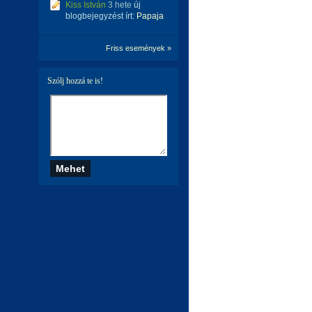
Kiss István
3 hete
új
blogbejegyzést írt:
Papaja
Friss események »
Szólj hozzá te is!