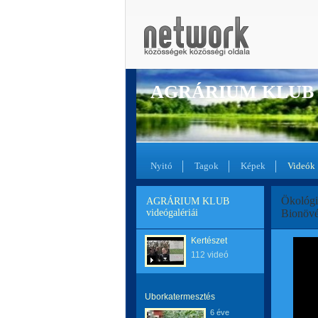
AGRÁRIUM KLUB
Nyitó
Tagok
Képek
Videók
Ökológi
AGRÁRIUM KLUB
videógalériái
Bionöv
Kertészet
112 videó
Uborkatermesztés
6 éve