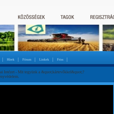
Hírek
Fórum
Linkek
Friss
ai Intézet - Mit tegyünk a &quot;kártevőkkel&quot;?
ényvédelem.