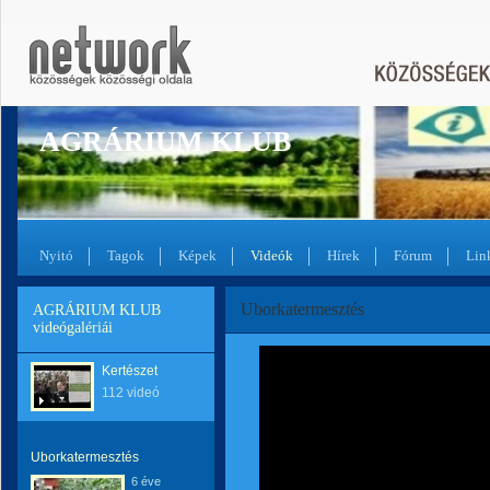
AGRÁRIUM KLUB
Nyitó
Tagok
Képek
Videók
Hírek
Fórum
Lin
Uborkatermesztés
AGRÁRIUM KLUB
videógalériái
Kertészet
112 videó
Uborkatermesztés
6 éve