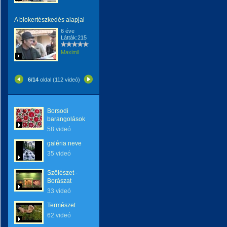
A biokertészkedés alapjai
6 éve
Látták:215
Maximil
6/14
oldal (112 videó)
Borsodi
barangolások
58 videó
galéria neve
35 videó
Szőlészet -
Borászat
33 videó
Természet
62 videó