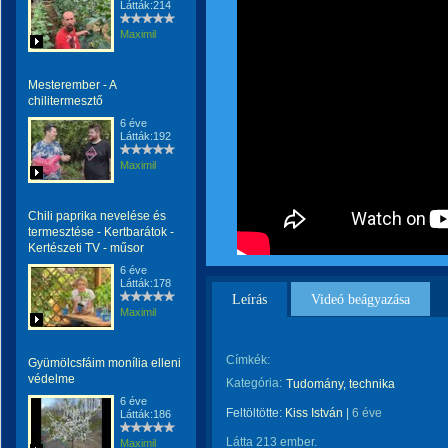
Látták:214
Maximil
Mesterember - A
chilitermesztő
6 éve
Látták:192
Maximil
Chili paprika nevelése és
termesztése - Kertbarátok -
Kertészeti TV - műsor
6 éve
Látták:178
Leírás
Videó beágyazása
Maximil
Címkék:
Gyümölcsfáim monília elleni
védelme
Kategória:
Tudomány, technika
6 éve
Feltöltötte:
Kiss István
|
6 éve
Látták:186
Látta 213 ember.
Maximil