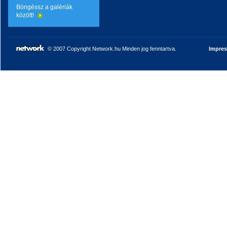
Böngéssz a galériák
között!
© 2007 Copyright Network.hu Minden jog fenntartva.
Impre