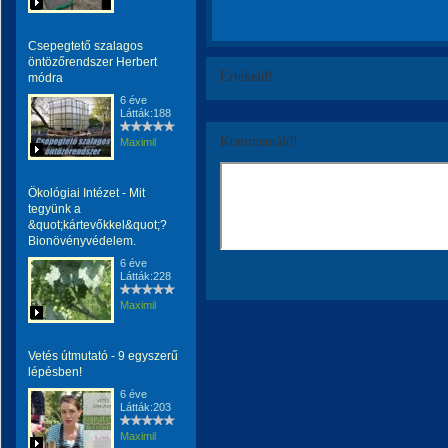
Csepegtető szalagos
öntözőrendszer Herbert
Értékeld!
módra
6 éve
Látták:188
Kommentáld!
Maximil
Ökológiai Intézet - Mit
tegyünk a
&quot;kártevőkkel&quot;?
Bionövényvédelem.
6 éve
Látták:228
Maximil
Vetés útmutató - 9 egyszerű
lépésben!
6 éve
Látták:203
Maximil