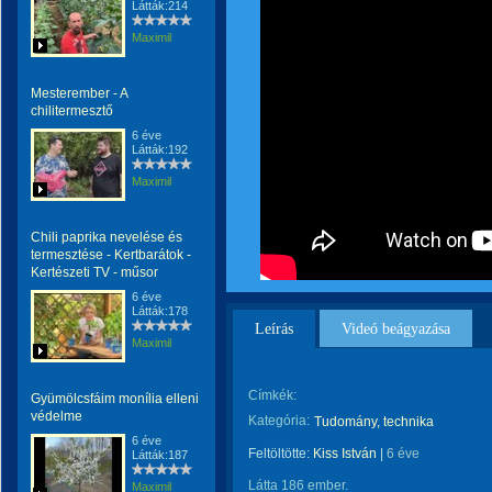
Látták:214
Maximil
Mesterember - A
chilitermesztő
6 éve
Látták:192
Maximil
Chili paprika nevelése és
termesztése - Kertbarátok -
Kertészeti TV - műsor
6 éve
Látták:178
Leírás
Videó beágyazása
Maximil
Címkék:
Gyümölcsfáim monília elleni
védelme
Kategória:
Tudomány, technika
6 éve
Feltöltötte:
Kiss István
|
6 éve
Látták:187
Látta 186 ember.
Maximil