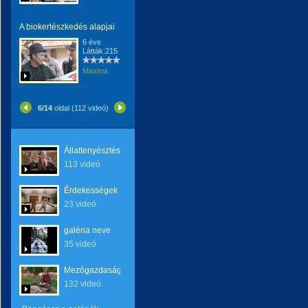
A biokertészkedés alapjai
6 éve
Látták:215
Maximil
6/14
oldal (112 videó)
Állattenyésztés
113 videó
Érdekességek
23 videó
galéria neve
35 videó
Mezőgazdaság
132 videó