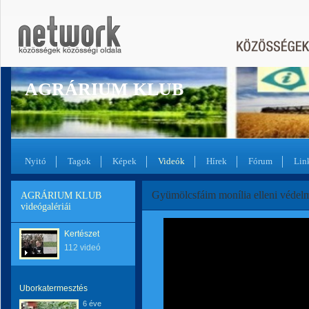
AGRÁRIUM KLUB
Nyitó
Tagok
Képek
Videók
Hírek
Fórum
Lin
Gyümölcsfáim monília elleni védel
AGRÁRIUM KLUB
videógalériái
Kertészet
112 videó
Uborkatermesztés
6 éve