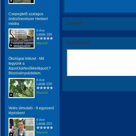
Csepegtető szalagos
öntözőrendszer Herbert
Értékeld!
módra
6 éve
Látták:188
Kommentáld!
Maximil
Ökológiai Intézet - Mit
tegyünk a
&quot;kártevőkkel&quot;?
Bionövényvédelem.
6 éve
Látták:228
Maximil
Vetés útmutató - 9 egyszerű
lépésben!
6 éve
Látták:203
Maximil