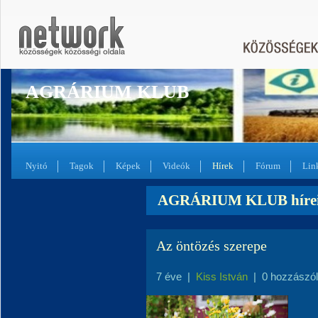
AGRÁRIUM KLUB
Nyitó
Tagok
Képek
Videók
Hírek
Fórum
Lin
AGRÁRIUM KLUB híre
Az öntözés szerepe
7 éve
|
Kiss István
|
0 hozzászó