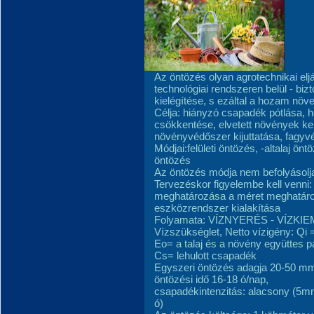
Az öntözés olyan agrotechnikai elj
technológiai rendszeren belül - bi
kielégítése, s ezáltal a hozam növe
Célja: hiányzó csapadék pótlása,
csökkentése, elvetett növények k
növényvédőszer kijuttatása, fagyv
Módjai:felületi öntözés, -altalaj ön
öntözés
Az öntözés módja nem befolyásolj
Tervezéskor figyelembe kell venn
meghatározása a méret meghatáro
eszközrendszer kialakítása
Folyamata: VÍZNYERÉS - VÍZKI
Vízszükséglet, Netto vízigény: Qi
Eo= a talaj és a növény együttes p
Cs= lehulott csapadék
Egyszeri öntözés adagja 20-50 mm,
öntözési idő 16-18 ó/nap,
csapadékintenzitás: alacsony (5m
ó)