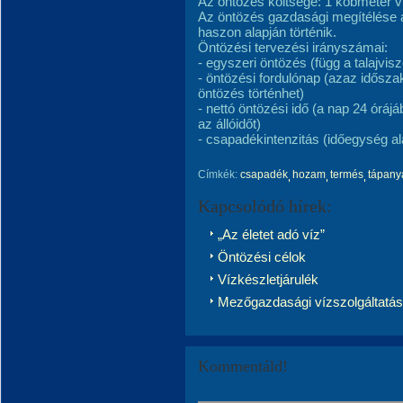
Az öntözés költsége: 1 köbméter ví
Az öntözés gazdasági megítélése a
haszon alapján történik.
Öntözési tervezési irányszámai:
- egyszeri öntözés (függ a talajvisz
- öntözési fordulónap (azaz időszak
öntözés történhet)
- nettó öntözési idő (a nap 24 órájá
az állóidőt)
- csapadékintenzitás (időegység alat
Címkék:
csapadék
hozam
termés
tápany
Kapcsolódó hírek:
„Az életet adó víz”
Öntözési célok
Vízkészletjárulék
Mezőgazdasági vízszolgáltatás
Kommentáld!