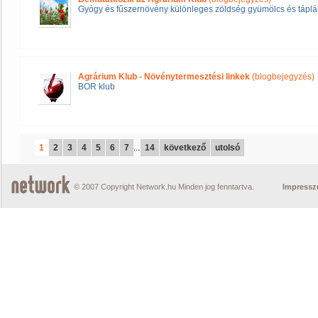
Gyógy és fűszernövény különleges zöldség gyümölcs és táplál
Agrárium Klub - Növénytermesztési linkek
(blogbejegyzés)
BOR klub
1
2
3
4
5
6
7
...
14
következő
utolsó
© 2007 Copyright Network.hu Minden jog fenntartva.
Impress