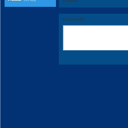
545 kép
Értékeld!
Kommentáld!