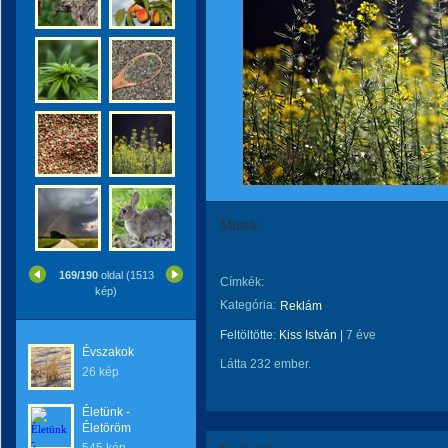
Mustár
169/190
oldal (1513
Címkék:
kép)
Kategória:
Reklám
Feltöltötte:
Kiss István
|
7 éve
Évszakok
Látta 232 ember.
26 kép
Életünk -
Életöröm