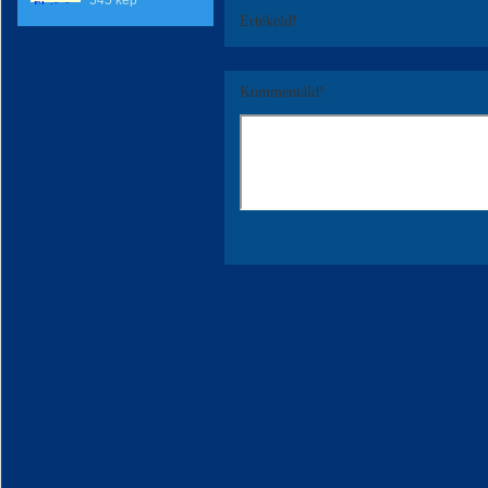
545 kép
Értékeld!
Kommentáld!