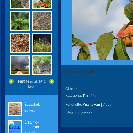
Őszibarack hajtás
169/190
oldal (1513
kép)
Címkék:
Kategória:
Reklám
Évszakok
Feltöltötte:
Kiss István
|
7 éve
26 kép
Látta 216 ember.
Életünk -
Életöröm