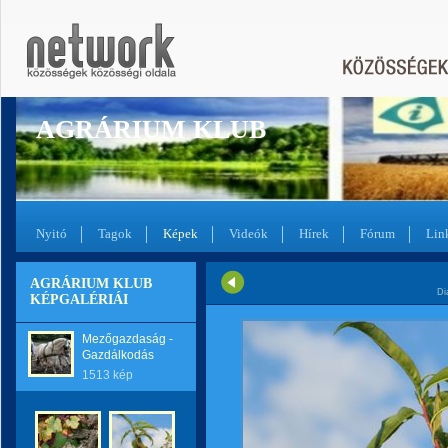
AGRÁRIUM KLUB
Nyitó
Tagok
Képek
Videók
Hírek
Fórum
Lin
AGRÁRIUM KLUB
Di
KÉPGALÉRIÁI
Mezőgazdaság -
Gazdálkodás
1513 kép