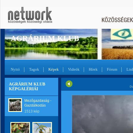
AGRÁRIUM KLUB
Nyitó
Tagok
Képek
Videók
Hírek
Fórum
Lin
AGRÁRIUM KLUB
Di
KÉPGALÉRIÁI
Mezőgazdaság -
Gazdálkodás
1513 kép