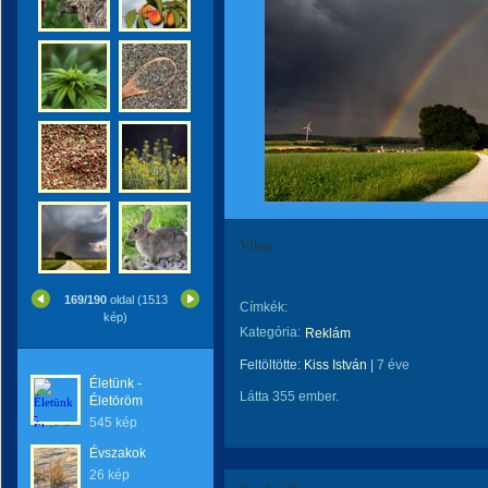
Vihar
169/190
oldal (1513
Címkék:
kép)
Kategória:
Reklám
Feltöltötte:
Kiss István
|
7 éve
Életünk -
Látta 355 ember.
Életöröm
545 kép
Évszakok
26 kép