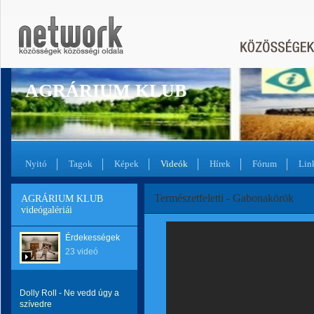
AGRÁRIUM KLUB
Nyitó
Tagok
Képek
Videók
Hírek
Fórum
Lin
Természetfeletti - Gabonakörök
AGRÁRIUM KLUB
videógalériái
Érdekességek
23 videó
Dolly Roll - Ne vedd úgy a
szívedre