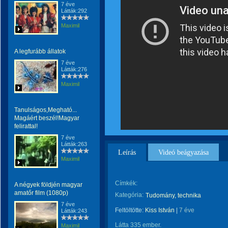
7 éve
Látták:292
Maximil
A legfurább állatok
7 éve
Látták:276
Maximil
Tanulságos,Megható...
Magáért beszél!Magyar
felirattal!
7 éve
Látták:263
Leírás
Videó beágyazása
Maximil
Címkék:
A négyek földjén magyar
amatőr film (1080p)
Kategória:
Tudomány, technika
7 éve
Feltöltötte:
Kiss István
|
7 éve
Látták:243
Látta 335 ember.
Maximil