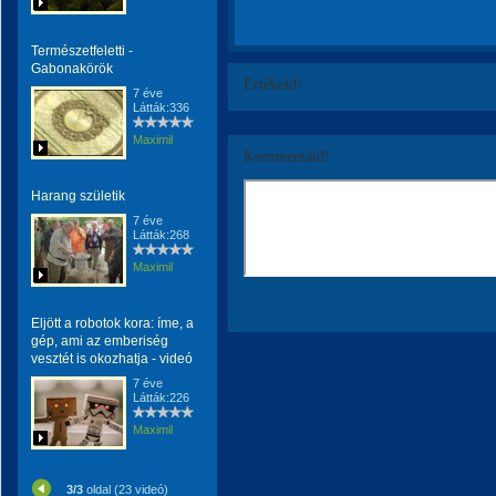
Természetfeletti -
Gabonakörök
Értékeld!
7 éve
Látták:336
Maximil
Kommentáld!
Harang születik
7 éve
Látták:268
Maximil
Eljött a robotok kora: íme, a
gép, ami az emberiség
vesztét is okozhatja - videó
7 éve
Látták:226
Maximil
3/3
oldal (23 videó)