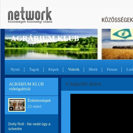
AGRÁRIUM KLUB
Nyitó
Tagok
Képek
Videók
Hírek
Fórum
Lin
A legfurább állatok
AGRÁRIUM KLUB
videógalériái
Érdekességek
23 videó
Dolly Roll - Ne vedd úgy a
szívedre