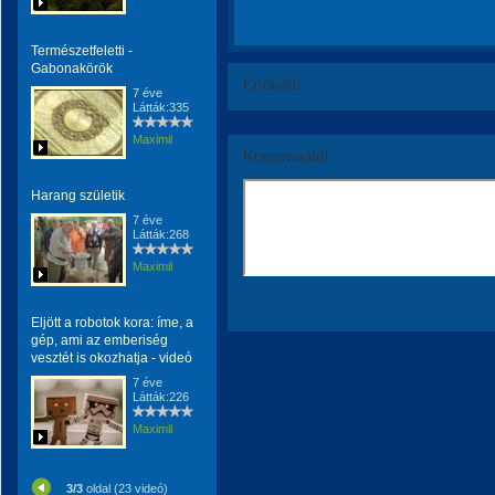
Természetfeletti -
Gabonakörök
Értékeld!
7 éve
Látták:335
Maximil
Kommentáld!
Harang születik
7 éve
Látták:268
Maximil
Eljött a robotok kora: íme, a
gép, ami az emberiség
vesztét is okozhatja - videó
7 éve
Látták:226
Maximil
3/3
oldal (23 videó)