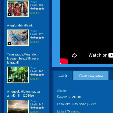
7 éve
Látták:292
Maximil
A legfurább állatok
7 éve
Látták:276
Maximil
Tanulságos,Megható...
Magáért beszél!Magyar
felirattal!
7 éve
Látták:263
Leírás
Videó beágyazása
Maximil
Címkék:
A négyek földjén magyar
amatőr film (1080p)
Kategória:
Állatok
7 éve
Feltöltötte:
Kiss István
|
7 éve
Látták:243
Látta 275 ember.
Maximil