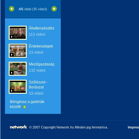
4/5
oldal (35 videó)
Állattenyésztés
113 videó
Érdekességek
23 videó
Mezőgazdaság
132 videó
Szőlészet -
Borászat
33 videó
Böngéssz a galériák
között!
© 2007 Copyright Network.hu Minden jog fenntartva.
Impre