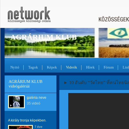
AGRÁRIUM KLUB
Nyitó
Tagok
Képek
Videók
Hírek
Fórum
Lin
AGRÁRIUM KLUB
► 10 อันดับ “วัดไทย” ที่คนไทยนิ
videógalériái
galéria neve
35 videó
A király tronja képekben.
7 éve