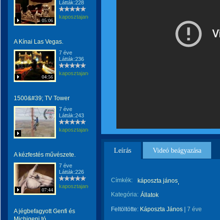
Látták:228
kaposztajanos
05:06
A Kínai Las Vegas.
7 éve
Látták:236
kaposztajanos
04:56
1500&#39; TV Tower
7 éve
Látták:243
kaposztajanos
Leírás
Videó beágyazása
A kézfestés művészete.
7 éve
Látták:226
Címkék:
káposzta jános
kaposztajanos
07:44
Kategória:
Állatok
Feltöltötte:
Káposzta János
|
7 éve
A jégbefagyott Genfi és
Michigeni tó.