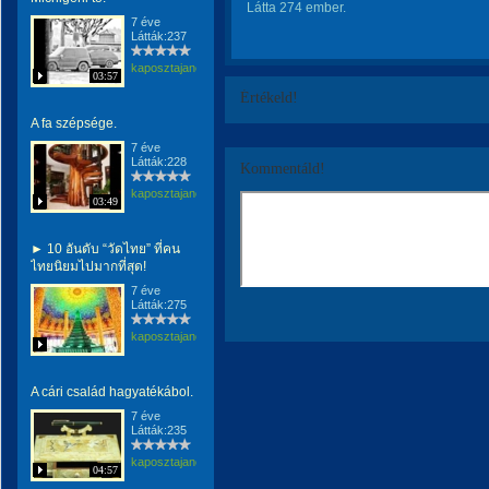
Látta 274 ember.
7 éve
Látták:237
kaposztajanos
03:57
Értékeld!
A fa szépsége.
7 éve
Látták:228
Kommentáld!
kaposztajanos
03:49
► 10 อันดับ “วัดไทย” ที่คน
ไทยนิยมไปมากที่สุด!
7 éve
Látták:275
kaposztajanos
A cári család hagyatékábol.
7 éve
Látták:235
kaposztajanos
04:57