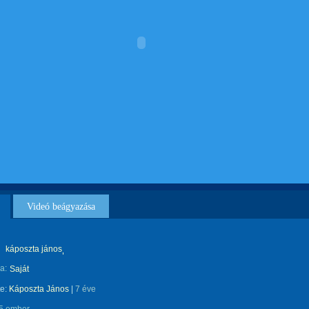
Videó beágyazása
káposzta jános
a:
Saját
te:
Káposzta János
|
7 éve