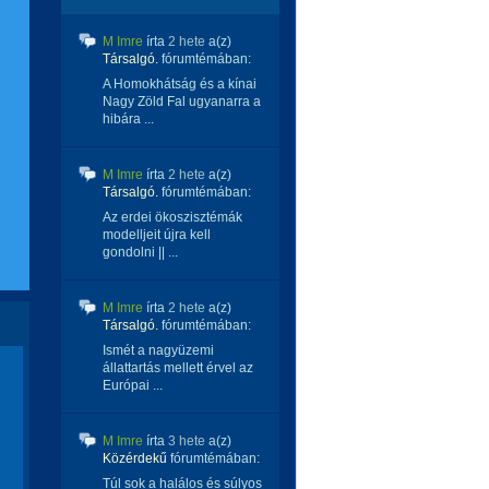
M Imre
írta
2 hete
a(z)
Társalgó.
fórumtémában:
A Homokhátság és a kínai
Nagy Zöld Fal ugyanarra a
hibára ...
M Imre
írta
2 hete
a(z)
Társalgó.
fórumtémában:
Az erdei ökoszisztémák
modelljeit újra kell
gondolni || ...
M Imre
írta
2 hete
a(z)
Társalgó.
fórumtémában:
Ismét a nagyüzemi
állattartás mellett érvel az
Európai ...
M Imre
írta
3 hete
a(z)
Közérdekű
fórumtémában:
Túl sok a halálos és súlyos