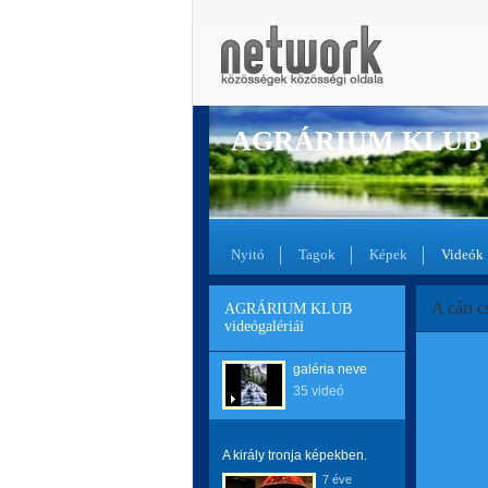
AGRÁRIUM KLUB
Nyitó
Tagok
Képek
Videók
A cári c
AGRÁRIUM KLUB
videógalériái
galéria neve
35 videó
A király tronja képekben.
7 éve