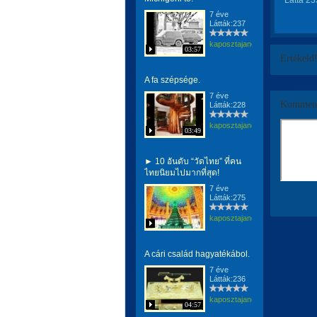
Látta 23
7 éve
Látták:237
kaposztajanos
03:57
Értékeld
A fa szépsége.
7 éve
Komment
Látták:228
kaposztajanos
03:49
► 10 อันดับ “วัดไทย” ที่คน
ไทยนิยมไปมากที่สุด!
7 éve
Látták:275
kaposztajanos
A cári család hagyatékábol.
7 éve
Látták:236
kaposztajanos
04:57