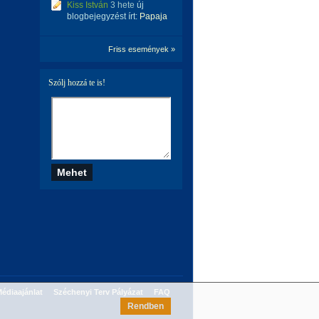
Kiss István
3 hete
új
blogbejegyzést írt:
Papaja
Friss események »
Szólj hozzá te is!
édiaajánlat
Széchenyi Terv Pályázat
FAQ
Rendben