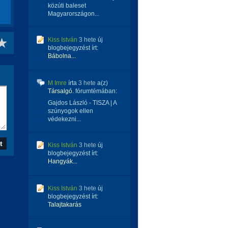
közúti baleset
Magyarországon...
Kiss István
3 hete
új
blogbejegyzést írt:
Bábolna...
M Imre
írta
3 hete
a(z)
Társalgó.
fórumtémában:
Gajdos László - TISZA | A
szúnyogok ellen
védekezni...
Kiss István
3 hete
új
blogbejegyzést írt:
Hangyák...
Kiss István
3 hete
új
blogbejegyzést írt:
Talajtakarás