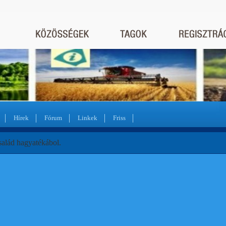
Hírek
Fórum
Linkek
Friss
salád hagyatékábol.