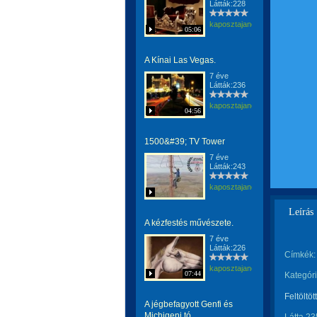
Látták:228
kaposztajanos
05:06
A Kínai Las Vegas.
7 éve
Látták:236
kaposztajanos
04:56
1500&#39; TV Tower
7 éve
Látták:243
kaposztajanos
Leírás
A kézfestés művészete.
7 éve
Látták:226
Címkék:
kaposztajanos
07:44
Kategóri
Feltöltöt
A jégbefagyott Genfi és
Michigeni tó.