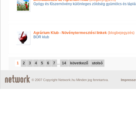
Gyógy és fűszernövény különleges zöldség gyümölcs és táplál
Agrárium Klub - Növénytermesztési linkek
(blogbejegyzés)
BOR klub
1
2
3
4
5
6
7
...
14
következő
utolsó
© 2007 Copyright Network.hu Minden jog fenntartva.
Impress