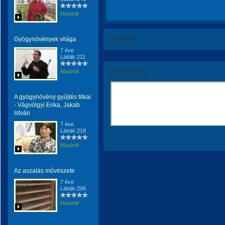
Maximil
Értékeld!
Gyógynövények világa
7 éve
Látták:211
Kommentáld!
Maximil
A gyógynövény gyűjtés titkai
- Vágvölgyi Erika, Jakab
István
7 éve
Látták:218
Maximil
Az aszalás művészete
7 éve
Látták:206
Maximil