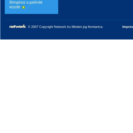
Böngéssz a galériák
között!
© 2007 Copyright Network.hu Minden jog fenntartva.
Impre