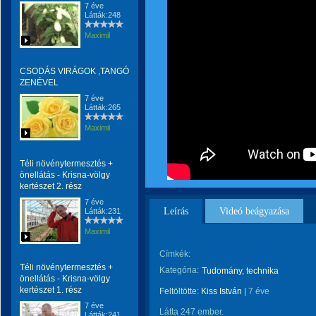
7 éve
Látták:248
Maximil
CSODÁS VIRÁGOK ,TANGÓ
ZENÉVEL
7 éve
Látták:265
Maximil
Téli növénytermesztés +
önellátás - Krisna-völgy
kertészet 2. rész
7 éve
Leírás
Videó beágyazása
Látták:231
Maximil
Címkék:
Téli növénytermesztés +
Kategória:
Tudomány, technika
önellátás - Krisna-völgy
kertészet 1. rész
Feltöltötte:
Kiss István
|
7 éve
7 éve
Látta 247 ember.
Látták:241