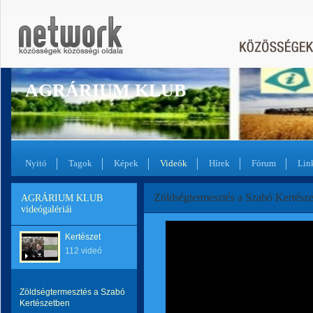
AGRÁRIUM KLUB
Nyitó
Tagok
Képek
Videók
Hírek
Fórum
Lin
Zöldségtermesztés a Szabó Kertész
AGRÁRIUM KLUB
videógalériái
Kertészet
112 videó
Zöldségtermesztés a Szabó
Kertészetben