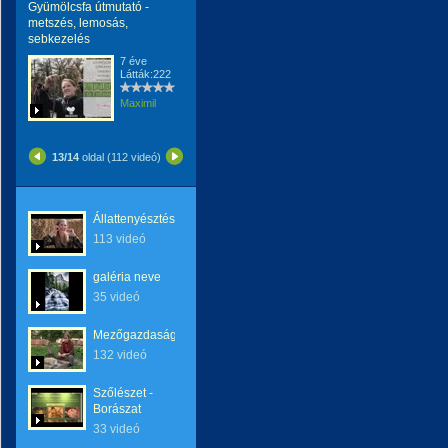
Gyümölcsfa útmutató -
metszés, lemosás,
sebkezelés
7 éve
Látták:222
Maximil
13/14
oldal (112 videó)
Állattenyésztés
113 videó
galéria neve
35 videó
Mezőgazdaság
132 videó
Szőlészet -
Borászat
33 videó