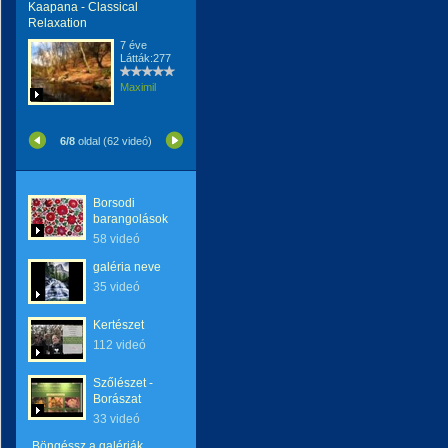
Kaapana - Classical
Relaxation
7 éve
Látták:277
Maximil
6/8
oldal (62 videó)
Borsodi
barangolások
58 videó
galéria neve
35 videó
Kertészet
112 videó
Szőlészet -
Borászat
33 videó
Böngéssz a galériák