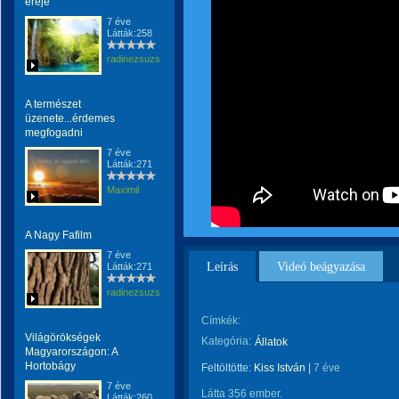
ereje
7 éve
Látták:258
radinezsuzsa
A természet
üzenete...érdemes
megfogadni
7 éve
Látták:271
Maximil
A Nagy Fafilm
7 éve
Leírás
Videó beágyazása
Látták:271
radinezsuzsa
Címkék:
Világörökségek
Kategória:
Állatok
Magyarországon: A
Hortobágy
Feltöltötte:
Kiss István
|
7 éve
7 éve
Látta 356 ember.
Látták:260