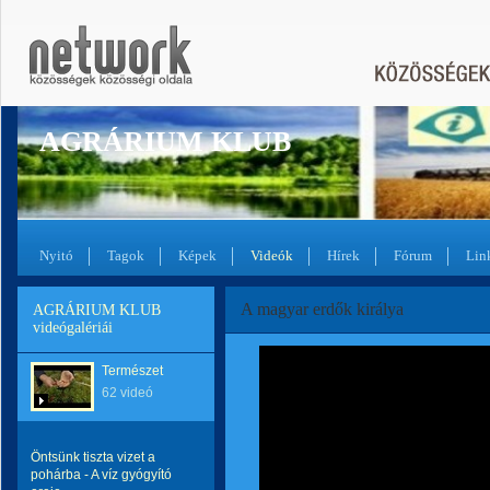
AGRÁRIUM KLUB
Nyitó
Tagok
Képek
Videók
Hírek
Fórum
Lin
A magyar erdők királya
AGRÁRIUM KLUB
videógalériái
Természet
62 videó
Öntsünk tiszta vizet a
pohárba - A víz gyógyító