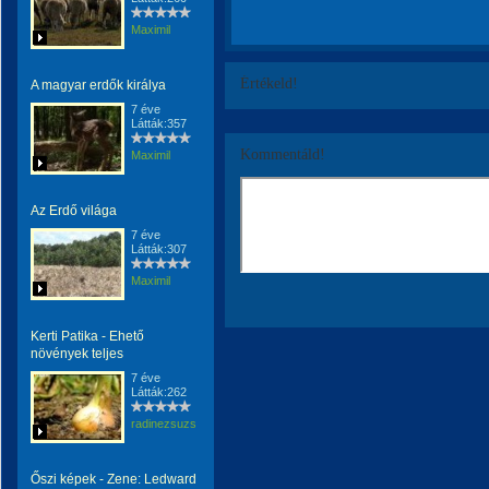
Maximil
Értékeld!
A magyar erdők királya
7 éve
Látták:357
Kommentáld!
Maximil
Az Erdő világa
7 éve
Látták:307
Maximil
Kerti Patika - Ehető
növények teljes
7 éve
Látták:262
radinezsuzsa
Őszi képek - Zene: Ledward