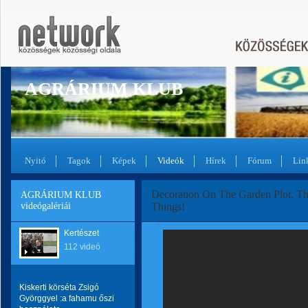
AGRÁRIUM KLUB
Nyitó
Tagok
Képek
Videók
Hírek
Fórum
Lin
Decoration On The Garden Plot. Th
AGRÁRIUM KLUB
videógalériái
Things!
Kertészet
112 videó
Kiskerti körséta Zsigó
Györggyel :a fahamu őszi