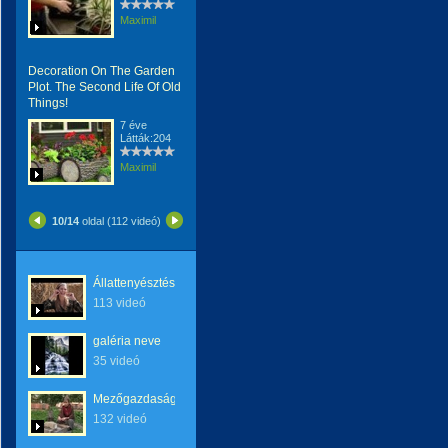
Maximil
Decoration On The Garden
Plot. The Second Life Of Old
Things!
7 éve
Látták:204
Maximil
10/14
oldal (112 videó)
Állattenyésztés
113 videó
galéria neve
35 videó
Mezőgazdaság
132 videó