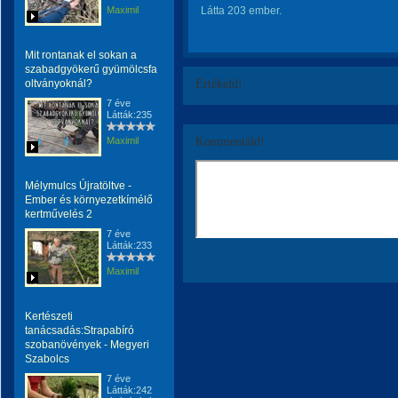
Maximil
Látta 203 ember.
Mit rontanak el sokan a
szabadgyökerű gyümölcsfa
oltványoknál?
Értékeld!
7 éve
Látták:235
Maximil
Kommentáld!
Mélymulcs Újratöltve -
Ember és környezetkímélő
kertművelés 2
7 éve
Látták:233
Maximil
Kertészeti
tanácsadás:Strapabíró
szobanövények - Megyeri
Szabolcs
7 éve
Látták:242