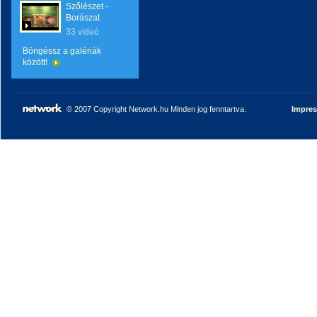
Szőlészet -
Borászat
33 videó
Böngéssz a galériák
között!
© 2007 Copyright Network.hu Minden jog fenntartva.
Impre