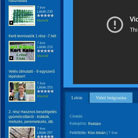
használata
7 éve
Látták:230
Maximil
Kerti tennivalók 1.rész -7.hét
7 éve
Látták:210
Maximil
Vetés útmutató - 9 egyszerű
lépésben!
7 éve
Látták:253
Maximil
Leírás
Videó beágyazása
2. rész Hasznos beszélgetés
Címkék:
gyümölcsfákról - trükkök,
metszés, peremetezés, stb.
Kategória:
Reklám
7 éve
Látták:267
Feltöltötte:
Kiss István
|
7 éve