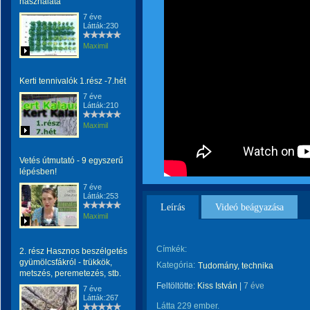
használata
7 éve
Látták:230
Maximil
Kerti tennivalók 1.rész -7.hét
7 éve
Látták:210
Maximil
Vetés útmutató - 9 egyszerű
lépésben!
7 éve
Látták:253
Leírás
Videó beágyazása
Maximil
Címkék:
2. rész Hasznos beszélgetés
gyümölcsfákról - trükkök,
Kategória:
Tudomány, technika
metszés, peremetezés, stb.
Feltöltötte:
Kiss István
|
7 éve
7 éve
Látták:267
Látta 229 ember.