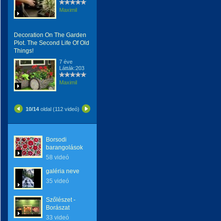
Maximil
Decoration On The Garden
Plot. The Second Life Of Old
Things!
7 éve
Látták:203
Maximil
10/14
oldal (112 videó)
Borsodi
barangolások
58 videó
galéria neve
35 videó
Szőlészet -
Borászat
33 videó