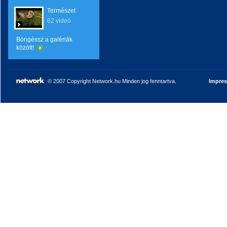
Természet
62 videó
Böngéssz a galériák
között!
© 2007 Copyright Network.hu Minden jog fenntartva.
Impre