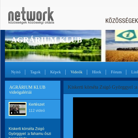
AGRÁRIUM KLUB
Nyitó
Tagok
Képek
Videók
Hírek
Fórum
Lin
Kiskerti körséta Zsigó Györggyel :a
AGRÁRIUM KLUB
videógalériái
Kertészet
112 videó
Kiskerti körséta Zsigó
Györggyel :a fahamu őszi