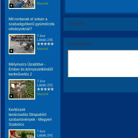
Maximil
Mit rontanak el sokan a
Értékeld!
szabadgyökerű gyümölcsfa
oltványoknál?
7 éve
Látták:235
Kommentáld!
Maximil
Mélymulcs Újratöltve -
Ember és környezetkímélő
kertművelés 2
7 éve
Látták:232
Maximil
Kertészeti
tanácsadás:Strapabíró
szobanövények - Megyeri
Szabolcs
7 éve
Látták:242