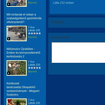
Maximil
Látta 232 ember.
Mit rontanak el sokan a
szabadgyökerű gyümölcsfa
oltványoknál?
Értékeld!
7 éve
Látták:235
Maximil
Kommentáld!
Mélymulcs Újratöltve -
Ember és környezetkímélő
kertművelés 2
7 éve
Látták:233
Maximil
Kertészeti
tanácsadás:Strapabíró
szobanövények - Megyeri
Szabolcs
7 éve
Látták:242