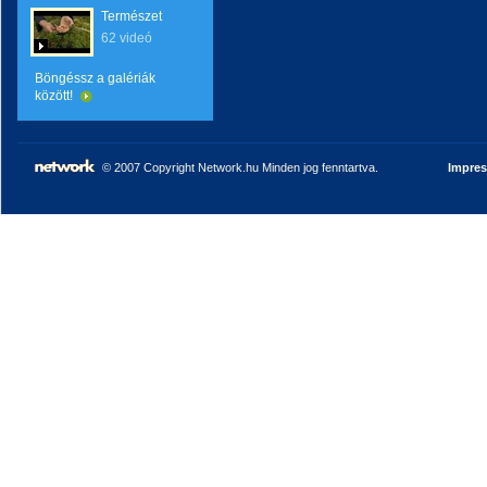
Természet
62 videó
Böngéssz a galériák
között!
© 2007 Copyright Network.hu Minden jog fenntartva.
Impre