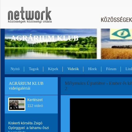
AGRÁRIUM KLUB
Nyitó
Tagok
Képek
Videók
Hírek
Fórum
Lin
Mélymulcs Újratöltve - Ember és k
AGRÁRIUM KLUB
videógalériái
2
Kertészet
112 videó
Kiskerti körséta Zsigó
Györggyel :a fahamu őszi