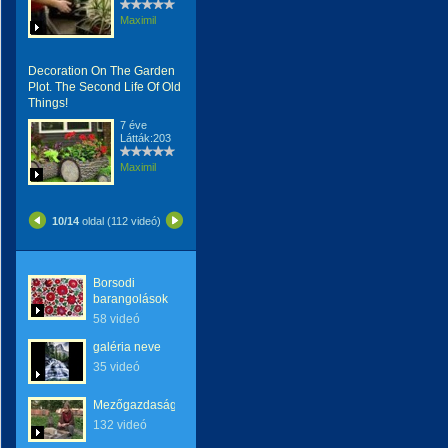
Maximil
Decoration On The Garden
Plot. The Second Life Of Old
Things!
7 éve
Látták:203
Maximil
10/14
oldal (112 videó)
Borsodi
barangolások
58 videó
galéria neve
35 videó
Mezőgazdaság
132 videó