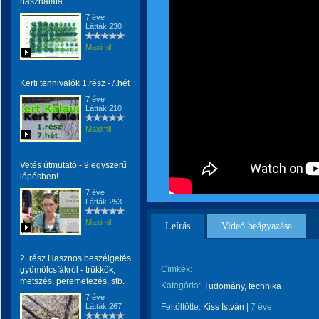
használata
7 éve
Látták:230
Maximil
Kerti tennivalók 1.rész -7.hét
7 éve
Látták:210
Maximil
Vetés útmutató - 9 egyszerű
lépésben!
7 éve
Látták:253
Maximil
Leírás
Videó beágyazása
2. rész Hasznos beszélgetés
Címkék:
gyümölcsfákról - trükkök,
metszés, peremetezés, stb.
Kategória:
Tudomány, technika
7 éve
Látták:267
Feltöltötte:
Kiss István
|
7 éve