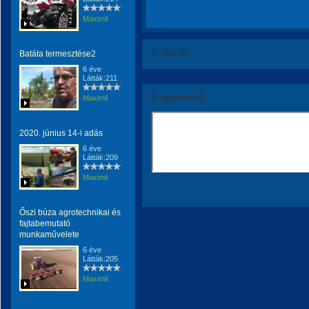
Maximil
Értékeld!
Batáta termesztése2
6 éve
Látták:211
Kommentáld!
Maximil
2020. június 14-i adás
6 éve
Látták:209
Maximil
Őszi búza agrotechnikai és
fajtabemutató
munkaművelete
6 éve
Látták:205
Maximil