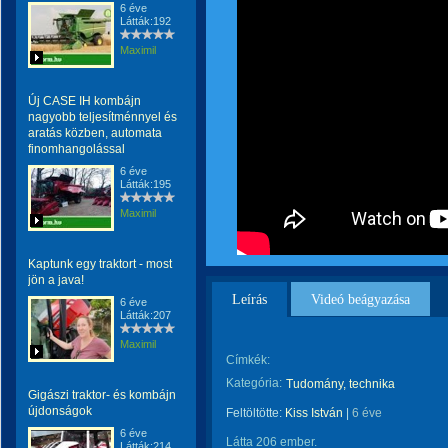
6 éve
Látták:192
Maximil
Új CASE IH kombájn
nagyobb teljesítménnyel és
aratás közben, automata
finomhangolással
6 éve
Látták:195
Maximil
Kaptunk egy traktort - most
jön a java!
Leírás
Videó beágyazása
6 éve
Látták:207
Maximil
Címkék:
Kategória:
Tudomány, technika
Gigászi traktor- és kombájn
újdonságok
Feltöltötte:
Kiss István
|
6 éve
6 éve
Látta 206 ember.
Látták:214