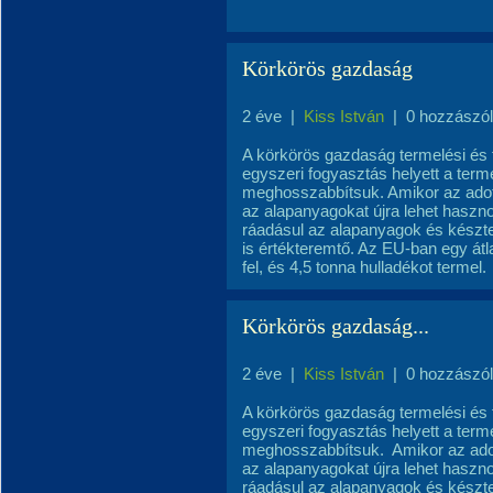
Körkörös gazdaság
2 éve
|
Kiss István
|
0 hozzászó
A körkörös gazdaság termelési és f
egyszeri fogyasztás helyett a term
meghosszabbítsuk. Amikor az adott 
az alapanyagokat újra lehet haszn
ráadásul az alapanyagok és készte
is értékteremtő. Az EU-ban egy át
fel, és 4,5 tonna hulladékot termel.
Körkörös gazdaság...
2 éve
|
Kiss István
|
0 hozzászó
A körkörös gazdaság termelési és f
egyszeri fogyasztás helyett a term
meghosszabbítsuk. Amikor az adott
az alapanyagokat újra lehet haszn
ráadásul az alapanyagok és készte