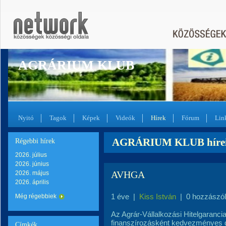
AGRÁRIUM KLUB
Nyitó
Tagok
Képek
Videók
Hírek
Fórum
Lin
AGRÁRIUM KLUB hírei,
Régebbi hírek
2026. július
2026. június
AVHGA
2026. május
2026. április
1 éve
|
Kiss István
|
0 hozzászó
Még régebbiek
Az Agrár-Vállalkozási Hitelgaranc
finanszírozásként kedvezményes dí
Címkék