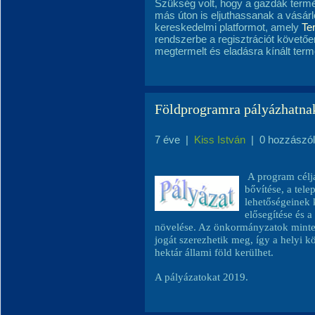
Szükség volt, hogy a gazdák termék
más úton is eljuthassanak a vásárló
kereskedelmi platformot, amely
Te
rendszerbe a regisztrációt követően
megtermelt és eladásra kínált term
Földprogramra pályázhatna
7 éve
|
Kiss István
|
0 hozzászó
A program célja
bővítése, a tel
lehetőségeinek 
elősegítése és a
növelése. Az önkormányzatok minteg
jogát szerezhetik meg, így a helyi 
hektár állami föld kerülhet.
A pályázatokat 2019.