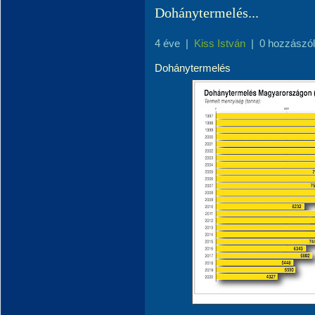
Dohánytermelés...
4 éve
|
Kiss István
|
0 hozzászó
Dohánytermelés