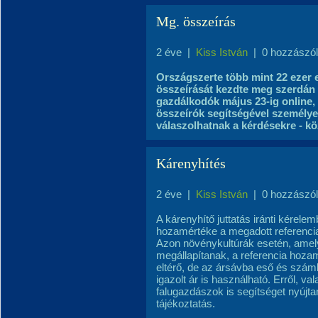
Mg. összeírás
2 éve
|
Kiss István
|
0 hozzászó
Országszerte több mint 22 ezer
összeírását kezdte meg szerdán a
gazdálkodók május 23-ig online, 
összeírók segítségével személye
válaszolhatnak a kérdésekre - kö
Kárenyhítés
2 éve
|
Kiss István
|
0 hozzászó
A kárenyhítő juttatás iránti kérele
hozamértéke a megadott referencia
Azon növénykultúrák esetén, amelye
megállapítanak, a referencia hoza
eltérő, de az ársávba eső és számlá
igazolt ár is használható. Erről, v
falugazdászok is segítséget nyújt
tájékoztatás.