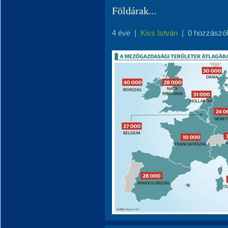
Földárak...
4 éve
|
Kiss István
|
0 hozzászó