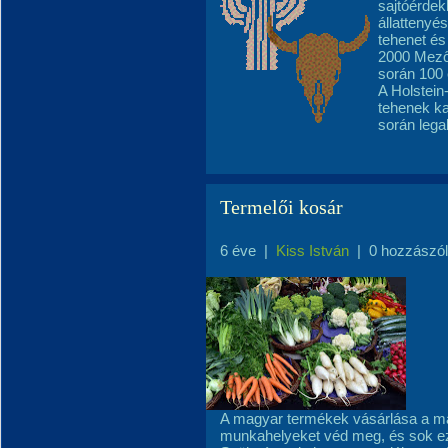
sajtóérdek
állattenyé
tehenet és 
2000 Mezőg
során 100 e
A Holstein
tehenek k
során lega
Termelői kosár
6 éve
|
Kiss István
|
0 hozzászó
A magyar termékek vásárlása a ma
munkahelyeket véd meg, és sok ez