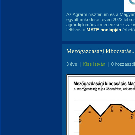
Az Agrárminisztérium és a Magya
együttműködése révén 2023 február
agrárdiplomáciai menedzser szakir
felhívás a
MATE honlapján
érhető 
Mezőgazdasági kibocsátás..
3 éve
|
Kiss István
|
0 hozzászó