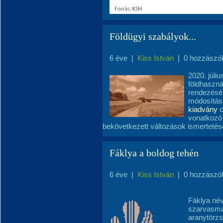
Földügyi szabályok...
6 éve
|
Kiss István
|
0 hozzászó
2020. júliu
földhasznál
rendezésér
módosításá
kiadvány
c
vonatkozó 
bekövetkezett változások ismertetés
Fáklya a boldog tehén
6 éve
|
Kiss István
|
0 hozzászó
Fáklya névr
szarvasmar
aranytörzs