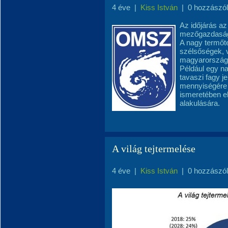
4 éve
|
Kiss István
|
0 hozzászó
Az időjárás az
mezőgazdasági
A nagy termőte
szélsőségek, v
magyarországi
Például egy na
tavaszi fagy j
mennyiségére 
ismeretében el
alakulására.
A világ tejtermelése
4 éve
|
Kiss István
|
0 hozzászó