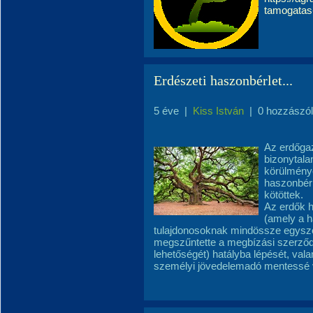
tamogatas
Erdészeti haszonbérlet...
5 éve
|
Kiss István
|
0 hozzászó
Az erdőgaz
bizonytala
körülmény
haszonbérl
kötöttek.
Az erdők h
(amely a h
tulajdonosoknak mindössze egyszer
megszűntette a megbízási szerződ
lehetőségét) hatályba lépését, vala
személyi jövedelemadó mentessé v