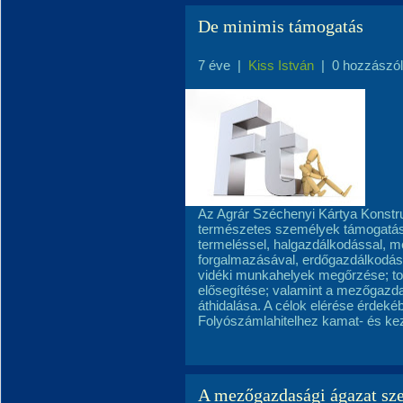
De minimis támogatás
7 éve
|
Kiss István
|
0 hozzászó
Az Agrár Széchenyi Kártya Konstru
természetes személyek támogatás
termeléssel, halgazdálkodással, 
forgalmazásával, erdőgazdálkodáss
vidéki munkahelyek megőrzése; t
elősegítése; valamint a mezőgazdas
áthidalása. A célok elérése érdek
Folyószámlahitelhez kamat- és kez
A mezőgazdasági ágazat sz