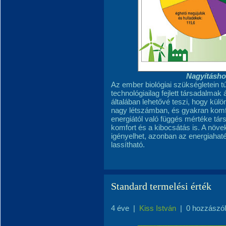
Nagyításhoz
Az ember biológiai szükségletein 
technológiailag fejlett társadalmak
általában lehetővé teszi, hogy külö
nagy létszámban, és gyakran komf
energiától való függés mértéke tá
komfort és a kibocsátás is. A növ
igényelhet, azonban az energiahat
lassítható.
Standard termelési érték
4 éve
|
Kiss István
|
0 hozzászó