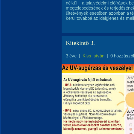
nélkül – a talajvédelmi előírások 
megtelepedésének és terjedésének
ültetvények esetében azonban a té
kerül továbbá az ideiglenes és mel
Kitekintő 3.
3 éve
|
Kiss István
|
0 hozzászó