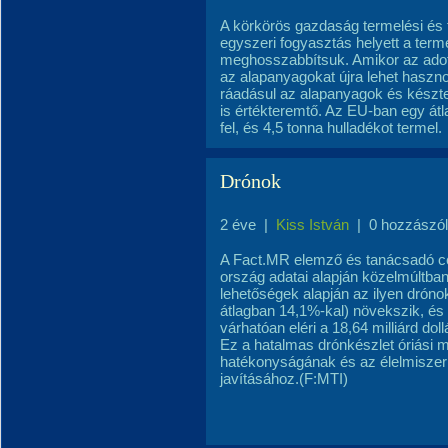
A körkörös gazdaság termelési és f
egyszeri fogyasztás helyett a term
meghosszabbítsuk. Amikor az adott 
az alapanyagokat újra lehet haszn
ráadásul az alapanyagok és készte
is értékteremtő. Az EU-ban egy át
fel, és 4,5 tonna hulladékot termel.
Drónok
2 éve
|
Kiss István
|
0 hozzászó
A Fact.MR elemző és tanácsadó cé
ország adatai alapján közelmúltban
lehetőségek alapján az ilyen dróno
átlagban 14,1%-kal) növekszik, és 20
várhatóan eléri a 18,64 milliárd dollá
Ez a hatalmas drónkészlet óriási 
hatékonyságának és az élelmiszer 
javításához.(F:MTI)