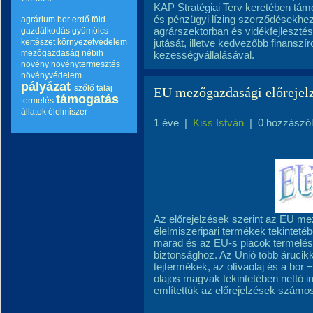
KAP Stratégiai Terv keretében tám
és pénzügyi lízing szerződésekhe
agrárium
bor
erdő
föld
agrárszektorban és vidékfejleszté
gazdálkodás
gyümölcs
kertészet
környezetvédelem
jutását, illetve kedvezőbb finanszír
mezőgazdaság
nébih
kezességvállalásával.
növény
növénytermesztés
növényvédelem
pályázat
szőlő
talaj
EU mezőgazdasági előrejel
támogatás
termelés
állatok
élelmiszer
1 éve
|
Kiss István
|
0 hozzászó
Az előrejelzések szerint az EU me
élelmiszeripari termékek tekintetéb
marad és az EU-s piacok termelése 
biztonsághoz. Az Unió több árucikk
tejtermékek, az olívaolaj és a bor 
olajos magvak tekintetében nettó 
említettük az előrejelzések számos