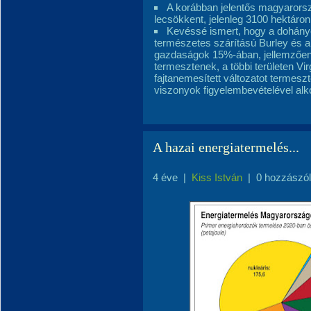
A korábban jelentős magyarorsz
lecsökkent, jelenleg 3100 hektáro
Kevéssé ismert, hogy a dohányon
természetes szárítású Burley és a 
gazdaságok 15%-ában, jellemzően 
termesztenek, a többi területen Vi
fajtanemesített változatot termeszt
viszonyok figyelembevételével alk
A hazai energiatermelés...
4 éve
|
Kiss István
|
0 hozzászó