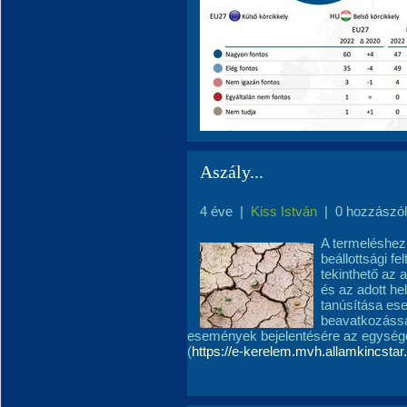
Aszály...
4 éve
|
Kiss István
|
0 hozzászó
A termeléshez
beállottsági f
tekinthető az 
és az adott he
tanúsítása es
beavatkozással
események bejelentésére az egységes 
(
https://e-kerelem.mvh.allamkincstar.