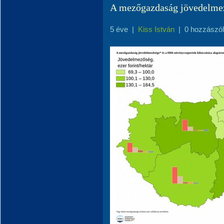
A mezőgazdaság jövedelme
5 éve
|
Kiss István
|
0 hozzászó