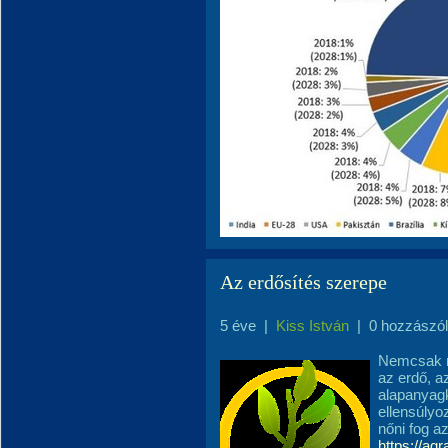
Az erdősítés szerepe
5 éve
|
Kiss István
|
0 hozzászó
Nemcsak ná
az erdő, 
alapanyagk
ellensúlyo
nőni fog a
https://ag