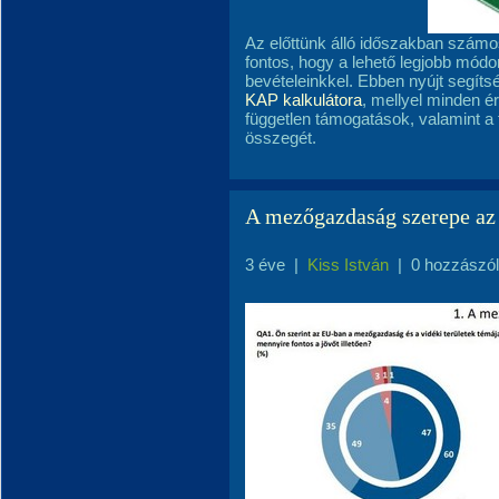
Az előttünk álló időszakban számos
fontos, hogy a lehető legjobb módon
bevételeinkkel. Ebben nyújt segít
KAP kalkulátora
, mellyel minden é
független támogatások, valamint a
összegét.
A mezőgazdaság szerepe a
3 éve
|
Kiss István
|
0 hozzászó