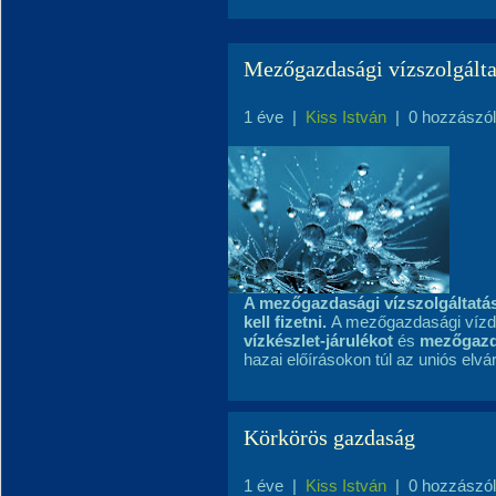
Mezőgazdasági vízszolgálta
1 éve
|
Kiss István
|
0 hozzászó
A mezőgazdasági vízszolgáltatás
kell fizetni.
A mezőgazdasági vízdí
vízkészlet-járulékot
és
mezőgazdas
hazai előírásokon túl az uniós elvár
Körkörös gazdaság
1 éve
|
Kiss István
|
0 hozzászó