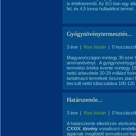
is értékteremtő. Az EU-ban egy át
fel, és 4,5 tonna hulladékot termel.
Gyógynövénytermesztés...
3 éve
|
Kiss István
|
0 hozzászó
Magyarországon mintegy 30 ezer h
aromanövényt. A gyógynövénygyűjt
termelési értéke évente mintegy 15-
nettó árbevétele 20-29 milliárd for
tartalmazó termékek összes piaci fo
becsült nettó kibocsátása 100-120 mi
Határszemle...
3 éve
|
Kiss István
|
0 hozzászó
A határszemle ellenőrzés elsősor
CXXIX. törvény
vonatkozó rendelke
ágaknak megfelelő termeléssel hasz