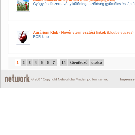
Gyógy és fűszernövény különleges zöldség gyümölcs és táplál
Agrárium Klub - Növénytermesztési linkek
(blogbejegyzés)
BOR klub
1
2
3
4
5
6
7
...
14
következő
utolsó
© 2007 Copyright Network.hu Minden jog fenntartva.
Impress