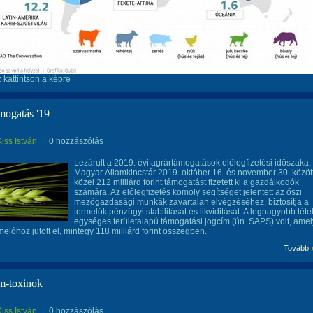
 kattintson a képre
mogatás '19
Kiss István
|
0 hozzászólás
Lezárult a 2019. évi agrártámogatások előlegfizetési időszaka,
Magyar Államkincstár 2019. október 16. és november 30. közöt
közel 212 milliárd forint támogatást fizetett ki a gazdálkodók
számára. Az előlegfizetés komoly segítséget jelentett az őszi
mezőgazdasági munkák zavartalan elvégzéséhez, biztosítja a
termelők pénzügyi stabilitását és likviditását. A legnagyobb téte
egységes területalapú támogatási jogcím (ún. SAPS) volt, amel
előhöz jutott el, mintegy 118 milliárd forint összegben.
Tovább
m-toxinok
Kiss István
|
0 hozzászólás