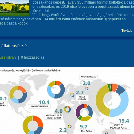
időszakához képest. Tavaly 355 milliárd forintot költöttek a gaz
fejlesztésekre, és 2019 első félévében a beruházások üteme t
növekedett.
Jó hír, hogy évről-évre nő a mezőgazdasági gépek iránti keresl
lső három negyedévében 134 milliárd forint értékben vásároltak új gépeket és
et a gazdálkodók.
Tovább
 állattenyésztés
Kiss István
|
0 hozzászólás