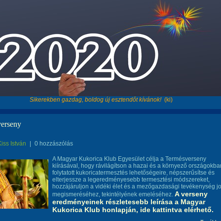
Sikerekben gazdag, boldog új esztendőt kívánok!
(ki)
erseny
Kiss István
|
0 hozzászólás
A Magyar Kukorica Klub Egyesület célja a Termésverseny
kiírásával, hogy rávilágítson a hazai és a környező országokba
folytatott kukoricatermesztés lehetőségeire, népszerűsítse és
elterjessze a legeredményesebb termesztési módszereket,
hozzájáruljon a vidéki élet és a mezőgazdasági tevékenység j
A verseny
megismeréséhez, tekintélyének emeléséhez.
eredményeinek részletesebb leírása a Magyar
Kukorica Klub honlapján, ide kattintva elérhető.