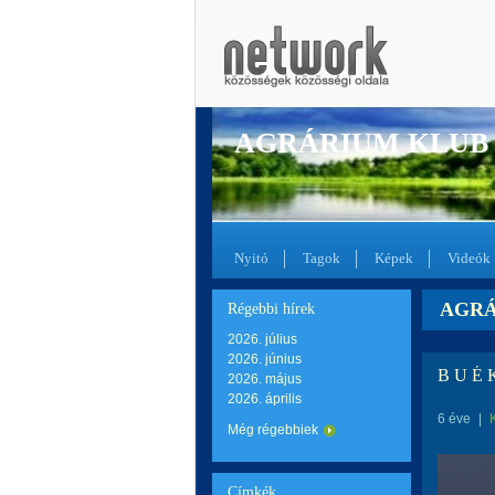
AGRÁRIUM KLUB
Nyitó
Tagok
Képek
Videók
AGRÁR
Régebbi hírek
2026. július
2026. június
B U É K
2026. május
2026. április
6 éve
|
Még régebbiek
Címkék