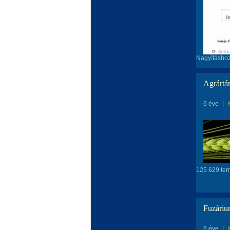
Nagyításhoz
Agrártá
6 éve
|
125 629 term
Fuzáriu
6 éve
|