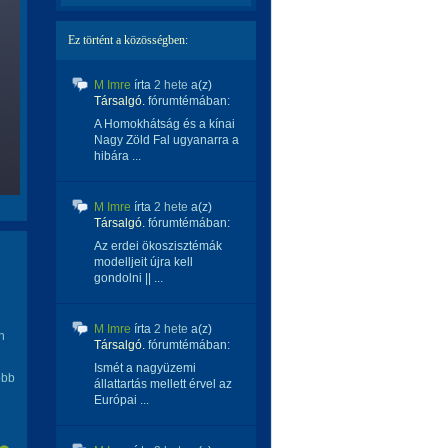
Ez történt a közösségben:
M Imre
írta
2 hete
a(z)
Társalgó.
fórumtémában:
A Homokhátság és a kínai
Nagy Zöld Fal ugyanarra a
hibára ...
M Imre
írta
2 hete
a(z)
Társalgó.
fórumtémában:
Az erdei ökoszisztémák
modelljeit újra kell
gondolni || ...
M Imre
írta
2 hete
a(z)
n
Társalgó.
fórumtémában:
Ismét a nagyüzemi
obb
állattartás mellett érvel az
Európai ...