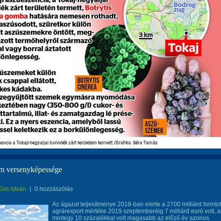
m versenyképessége
Kiss István
|
0 hozzászólás
Az ágazat teljesítménye 2018-ban elérte a 2700 milliárd forintot
agrárexport mértéke 2019 szeptemberéig 7 milliárd euró volt, 
mintegy 10 százalékkal volt magasabb az előző év azonos