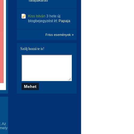
Talajtakarás
Kiss István
3 hete
új
blogbejegyzést írt:
Papaja
Friss események »
Szólj hozzá te is!
. Az
amely