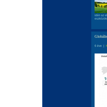
idén az e
eszközök
Globális
6 éve
|