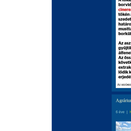
Agráriu
6 éve
|