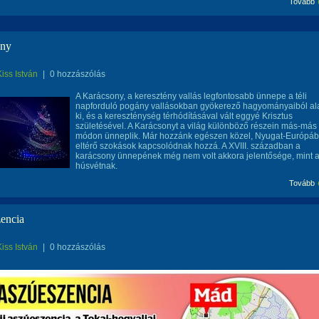
Tovább
ony
Kiss István
|
0 hozzászólás
A Karácsony, a keresztény vallás legfontosabb ünnepe a téli
napforduló pogány vallásokban gyökerező hagyományaiból ala
ki, és a kereszténység térhódításával vált eggyé Krisztus
születésével. A Karácsonyt a világ különböző részein más-más
módon ünneplik. Már hozzánk egészen közel, Nyugat-Európáb
eltérő szokások kapcsolódnak hozzá. A XVIII. században a
karácsony ünnepének még nem volt akkora jelentősége, mint 
húsvétnak.
Tovább
encia
Kiss István
|
0 hozzászólás