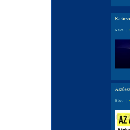
Karács
6 éve
|
Aszúesz
6 éve
|