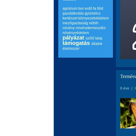
agrárium
bor
erdő
fa
föld
gazdálkodás
gyümölcs
kertészet
környezetvédelem
mezőgazdaság
nébih
növény
növénytermesztés
növényvédelem
pályázat
szőlő
talaj
támogatás
állatok
élelmiszer
Termésv
6 éve
|