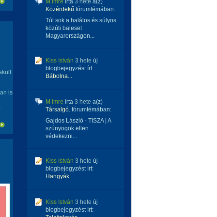
M Imre
írta
3 hete
a(z)
Közérdekű
fórumtémában:
Túl sok a halálos és súlyos
közúti baleset
Magyarországon...
Kiss István
3 hete
új
blogbejegyzést írt:
kult
Bábolna...
an is
M Imre
írta
3 hete
a(z)
a
Társalgó.
fórumtémában:
Gajdos László - TISZA | A
szúnyogok ellen
védekezni...
Kiss István
3 hete
új
blogbejegyzést írt:
Hangyák...
Kiss István
3 hete
új
blogbejegyzést írt: