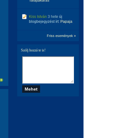
Talajtakarás
Kiss István
3 hete
új
blogbejegyzést írt:
Papaja
Friss események »
Szólj hozzá te is!