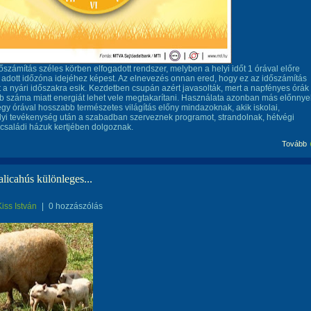
dőszámítás széles körben elfogadott rendszer, melyben a helyi időt 1 órával előre
az adott időzóna idejéhez képest. Az elnevezés onnan ered, hogy ez az időszámítás
 a nyári időszakra esik. Kezdetben csupán azért javasolták, mert a napfényes órák
száma miatt energiát lehet vele megtakarítani. Használata azonban más előnnye
z egy órával hosszabb természetes világítás előny mindazoknak, akik iskolai,
yi tevékenység után a szabadban szerveznek programot, strandolnak, hétvégi
 családi házuk kertjében dolgoznak.
Tovább
licahús különleges...
Kiss István
|
0 hozzászólás