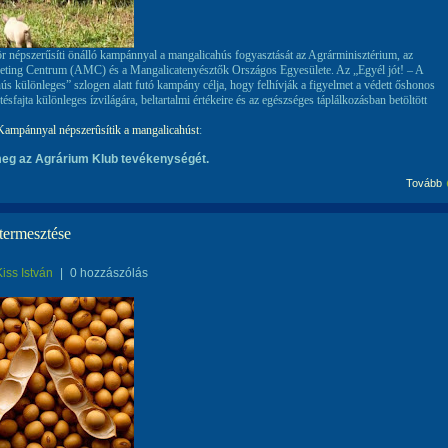
ör népszerűsíti önálló kampánnyal a mangalicahús fogyasztását az Agrárminisztérium, az
ting Centrum (AMC) és a Mangalicatenyésztők Országos Egyesülete. Az „Egyél jót! – A
ús különleges” szlogen alatt futó kampány célja, hogy felhívják a figyelmet a védett őshonos
ésfajta különleges ízvilágára, beltartalmi értékeire és az egészséges táplálkozásban betöltött
Kampánnyal népszerûsítik a mangalicahúst
:
eg az Agrárium Klub tevékenységét.
Tovább
termesztése
Kiss István
|
0 hozzászólás