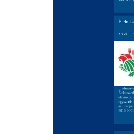
Élelmis
7 éve
|
Eredményes
Élelmiszer
élelmiszer
egyszerűsít
az Európa
2016-00016