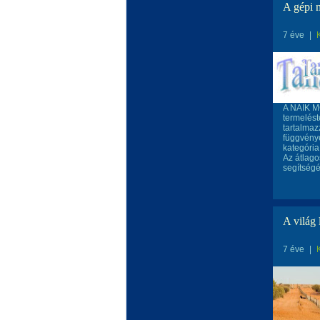
A gépi 
7 éve
|
A NAIK MG
termelést
tartalmaz
függvényé
kategória
Az átlago
segítségév
A világ 
7 éve
|