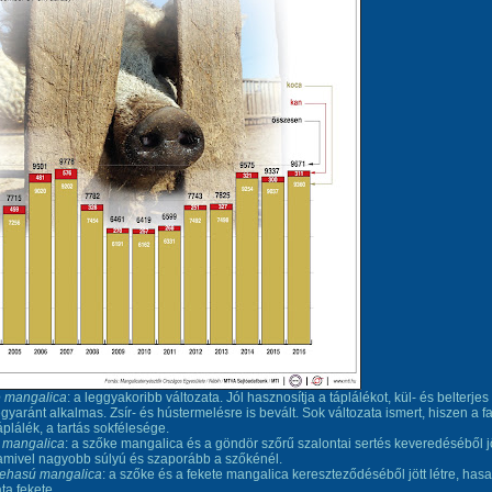
 mangalica
: a leggyakoribb változata. Jól hasznosítja a táplálékot, kül- és belterjes
egyaránt alkalmas. Zsír- és hústermelésre is bevált. Sok változata ismert, hiszen a fa
táplálék, a tartás sokfélesége.
 mangalica
: a szőke mangalica és a göndör szőrű szalontai sertés keveredéséből j
alamivel nagyobb súlyú és szaporább a szőkénél.
ehasú mangalica
: a szőke és a fekete mangalica kereszteződéséből jött létre, hasa
ta fekete.