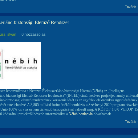
Tovább
zerlánc-biztonsági Elemző Rendszer
Kiss István
|
0 hozzászólás
en lebonyolította a Nemzeti Élelmiszerlánc-biztonsági Hivatal (Nébih) az „Intelligens
lánc-biztonsági Elemző Rendszer létrehozása” (INTEL) című, kétéves projektjét, amely a hivatal
lánc-biztonsági elemző rendszerének korszerűsítését és az ügyfelek elektronikus ügyintézésének
ését tette lehetővé. A 3,805 milliárd forint értékű beruházás a Széchenyi 2020 program részekén
i Unió 100%-os vissza nem térítendő támogatásával valósult meg. A KÖFOP-1.0.0-VEKOP-15
 kódszámú projektről bővebb információkat a
Nébih honlapján
olvashatnak.
Tovább