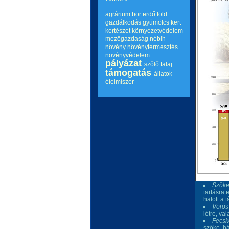
agrárium
bor
erdő
föld
gazdálkodás
gyümölcs
kert
kertészet
környezetvédelem
mezőgazdaság
nébih
növény
növénytermesztés
növényvédelem
pályázat
szőlő
talaj
támogatás
állatok
élelmiszer
Szőke
tartásra 
hatott a 
Vörös
létre, v
Fecsk
szőke, há