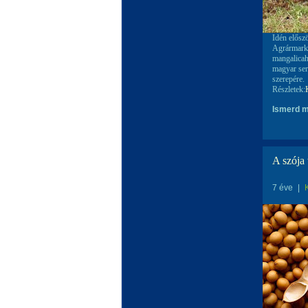
Idén elősz
Agrármarke
mangalicah
magyar sert
szerepére.
Részletek:
Ismerd m
A szója 
7 éve
|