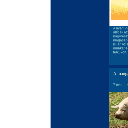
A nyári i
állítják 
nagyrészt
magasabb 
is jár. A
munkahel
telkükön,
A manga
7 éve
|