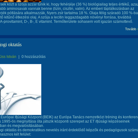
sek közt a szója azzal tűnik ki, hogy fehérjéje (36 %) biológiailag teljes értékű, aza
abb aminosavak vannak benne (lizin, cisztin, valin). Az emberi táplálkozásban az
hérjék pótlására alkalmazzák, Nyers zsír tartalma 18 %. Olaja félig száradó 100 %-b
ő kitűnő étkezési olaj. A szója a lecitin leggazdagabb növényi forrása, továbbá
 A-provitamint, D-, B-, E vitamint. Termőterülete sohasem volt igazán számottevő.
Tovább
ogi oktatás
Kiss István
|
0 hozzászólás
 Európai Ifjúsági Központ (BEIK) az Európa Tanács nemzetközi tréning és konferen
s 1995-ös megnyitása óta játszik központi szerepet az ET ifjúsági képzéseinek
ban és megvalósításában.
ogi oktatás és demokratikus nevelés iránt érdeklődő képzők és pedagógusok szám
asznos két felület: