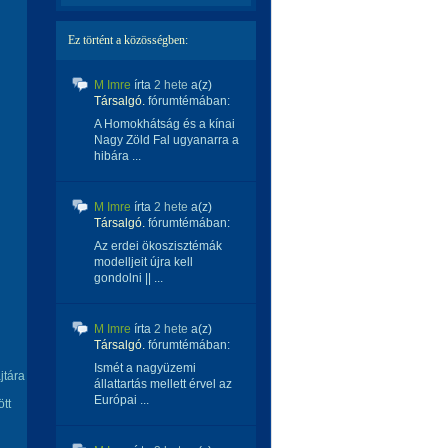
Ez történt a közösségben:
M Imre
írta
2 hete
a(z)
Társalgó.
fórumtémában:
A Homokhátság és a kínai
Nagy Zöld Fal ugyanarra a
hibára ...
M Imre
írta
2 hete
a(z)
Társalgó.
fórumtémában:
Az erdei ökoszisztémák
modelljeit újra kell
gondolni || ...
M Imre
írta
2 hete
a(z)
Társalgó.
fórumtémában:
Ismét a nagyüzemi
jtára
állattartás mellett érvel az
Európai ...
ött