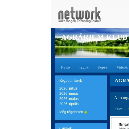
AGRÁRIUM KLUB
Nyitó
Tagok
Képek
Videók
AGRÁR
Régebbi hírek
2026. július
2026. június
A manga
2026. május
2026. április
7 éve
|
Még régebbiek
Címkék