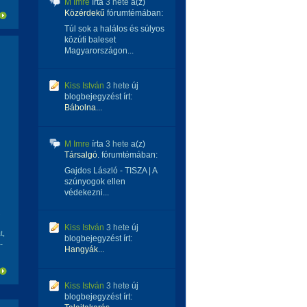
M Imre
írta
3 hete
a(z)
Közérdekű
fórumtémában:
Túl sok a halálos és súlyos
közúti baleset
Magyarországon...
Kiss István
3 hete
új
blogbejegyzést írt:
Bábolna...
M Imre
írta
3 hete
a(z)
Társalgó.
fórumtémában:
Gajdos László - TISZA | A
szúnyogok ellen
védekezni...
Kiss István
3 hete
új
t,
blogbejegyzést írt:
-
Hangyák...
Kiss István
3 hete
új
blogbejegyzést írt: