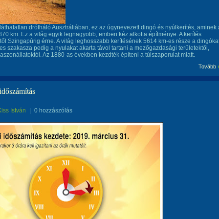
áthatatlan drótháló Ausztráliában, ez az úgynevezett dingó és nyúlkerítés, aminek 
70 km. Ez a világ egyik legnagyobb, emberi kéz alkotta építménye. A kerítés
ől Szingapúrig érne. A világ leghosszabb kerítésének 5614 km-es része a dingókat
s szakasza pedig a nyulakat akarta távol tartani a mezőgazdasági területektől,
 haszonállatoktól. Az 1880-as években kezdték építeni a túlszaporulat miatt.
Tovább
 időszámítás
Kiss István
|
0 hozzászólás