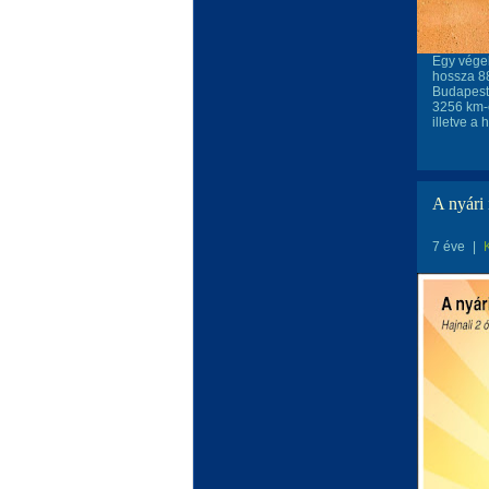
Egy végel
hossza 88
Budapestt
3256 km-e
illetve a
A nyári
7 éve
|