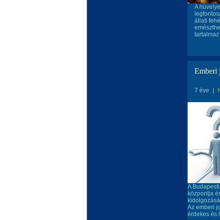
A hüvelye
legfontos
állati fe
emészthet
tartalmaz
Emberi j
7 éve
|
A Budapesti
központja é
kidolgozásá
Az emberi j
érdekes és h