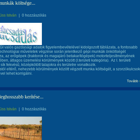
munkák költsége...
Kiss István
|
0 hozzászólás
I valós gazdasági adatok figyelembevételével kidolgozott táblázata, a fontosabb
echnológiai műveletek végzése során jelentkező gépi munkák önköltségét
za, az erőgépek (traktorok és magajáró betakarítógépek) motorteljesítményének
ben, átlagos üzemelési körülmények között (I.területi kategória). Az I. területi
 sík fekvésű, középkötött talajokra és területre vonatkozik.
stól eltérő, nehezebb körülmények között végzett munka költségét, a szorzókulcsok
el lehet korrigálni.
Tovább
leghosszabb kerítése...
Kiss István
|
0 hozzászólás