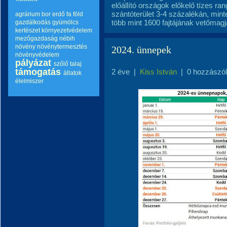
előállító országok előkelő tízes r
szántóterület 3-4 százalékán, min
agrárium
bor
erdő
fa
föld
több mint 1600 fajtájának vetőmagját
gazdálkodás
gyümölcs
kertészet
környezetvédelem
mezőgazdaság
nébih
növény
növénytermesztés
2024. ünnepek
növényvédelem
pályázat
szőlő
talaj
támogatás
2 éve
|
Kiss István
|
0 hozzászó
állatok
élelmiszer