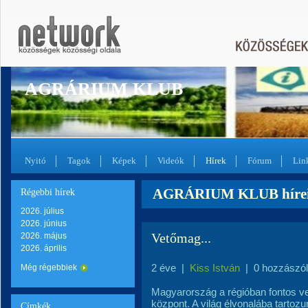
AGRÁRIUM KLUB
Nyitó
Tagok
Képek
Videók
Hírek
Fórum
Lin
AGRÁRIUM KLUB hírei 
Régebbi hírek
2026. július
2026. június
Vetőmag...
2026. május
2026. április
2 éve
|
Kiss István
|
0 hozzászó
Még régebbiek
Magyarország a régióban fontos v
központ. A világ élvonalába tartoz
Címkék