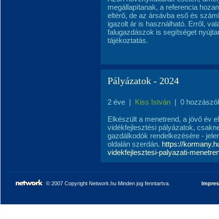
megállapítanak, a referencia hoza
eltérő, de az ársávba eső és számlá
igazolt ár is használható. Erről, v
falugazdászok is segítséget nyújt
tájékoztatás.
Pályázatok - 2024
2 éve
|
Kiss István
|
0 hozzászó
Elkészült a menetrend, a jövő év el
vidékfejlesztési pályázatok, csaknem
gazdálkodók rendelkezésére - jele
oldalán szerdán.
https://kormany.h
videkfejlesztesi-palyazati-menetre
© 2007 Copyright Network.hu Minden jog fenntartva.
Impre