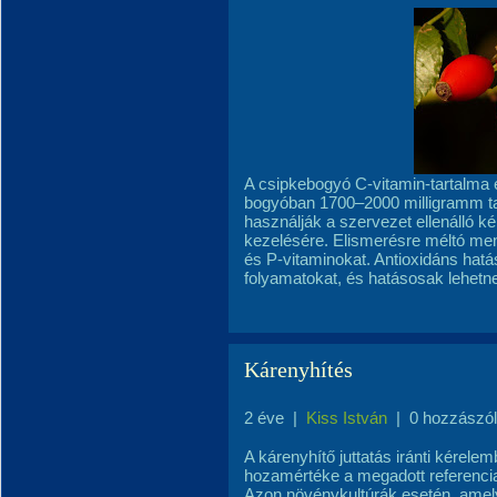
A csipkebogyó C-vitamin-tartalma 
bogyóban 1700–2000 milligramm ta
használják a szervezet ellenálló 
kezelésére. Elismerésre méltó menn
és P-vitaminokat. Antioxidáns hatás
folyamatokat, és hatásosak lehet
Kárenyhítés
2 éve
|
Kiss István
|
0 hozzászó
A kárenyhítő juttatás iránti kérele
hozamértéke a megadott referencia
Azon növénykultúrák esetén, amelye