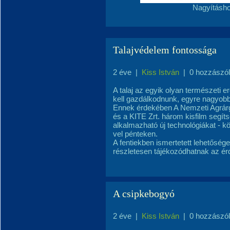
Nagyításho
Talajvédelem fontossága
2 éve
|
Kiss István
|
0 hozzászó
A talaj az egyik olyan természeti 
kell gazdálkodnunk, egyre nagyobb
Ennek érdekében A Nemzeti Agrár
és a KITE Zrt. három kisfilm segí
alkalmazható új technológiákat - k
vel pénteken.
A fentiekben ismertetett lehetőség
részletesen tájékozódhatnak az ér
A csipkebogyó
2 éve
|
Kiss István
|
0 hozzászó