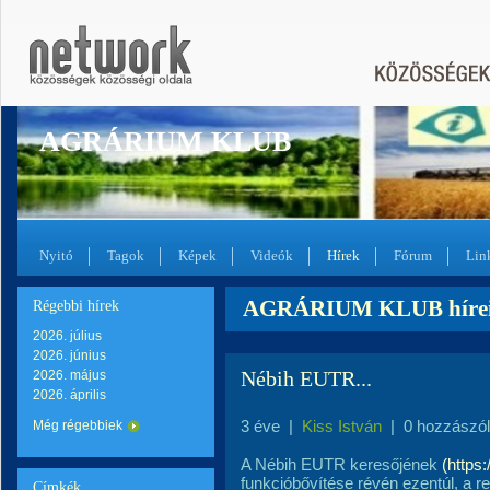
AGRÁRIUM KLUB
Nyitó
Tagok
Képek
Videók
Hírek
Fórum
Lin
AGRÁRIUM KLUB hírei, 
Régebbi hírek
2026. július
2026. június
Nébih EUTR...
2026. május
2026. április
3 éve
|
Kiss István
|
0 hozzászó
Még régebbiek
A Nébih EUTR keresőjének
(https:
funkcióbővítése révén ezentúl, a r
Címkék