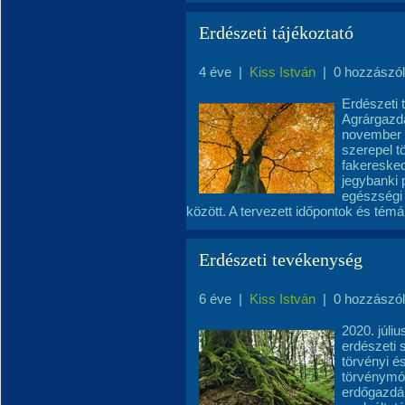
Erdészeti tájékoztató
4 éve
|
Kiss István
|
0 hozzászó
Erdészeti 
Agrárgazd
november 4
szerepel t
fakeresked
jegybanki 
egészségi 
között. A tervezett időpontok és tém
Erdészeti tevékenység
6 éve
|
Kiss István
|
0 hozzászó
2020. júli
erdészeti 
törvényi é
törvénymód
erdőgazdál