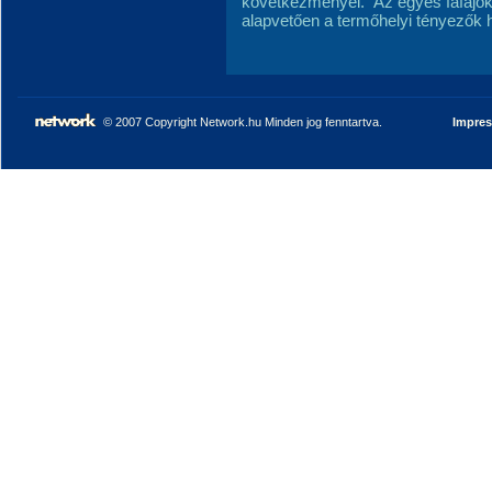
következményei.
Az egyes fafajok
alapvetően a termőhelyi tényezők
© 2007 Copyright Network.hu Minden jog fenntartva.
Impre