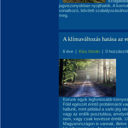
szolgáltat
jogviszonyokban nyújthatók. A kormán
vonatkozó, bővített szabályozásához
meg.
A klímaváltozás hatása az e
6 éve
|
Kiss István
|
0 hozzászó
Korunk egyik legfontosabb környeze
Föld egészét érintő problémáról va
hallunk, mint például a sarki jég o
vagy az erdők pusztulása, amelye
nem, vagy csak kevéssé érintik. 
Magyarországon is vannak, illetve