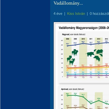
Vadállomány...
4 éve
|
Kiss István
|
0 hozzászó