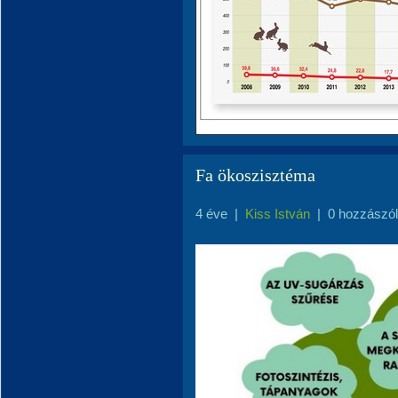
Fa ökoszisztéma
4 éve
|
Kiss István
|
0 hozzászó