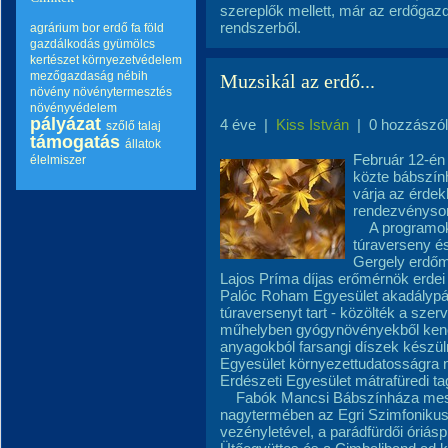
szereplők mellett, már az erdőgazd
rendszerből.
agrárium
bor
erdő
fa
föld
gazdálkodás
gyümölcs
kertészet
környezetvédelem
mezőgazdaság
nébih
Muzsikál az erdő...
növény
növénytermesztés
növényvédelem
pályázat
4 éve
|
Kiss István
|
0 hozzászó
szőlő
talaj
támogatás
állatok
Február 12-én
élelmiszer
közte bábszín
várja az érdek
rendezvénysor
A programok k
túraverseny é
Gergely erdőm
Lajos Príma díjas erőmérnök erdei
Palóc Roham Egyesület akadálypályá
túraversenyt tart - közölték a s
műhelyben gyógynövényekből kencé
anyagokból farsangi díszek készül
Egyesület környezettudatosságra n
Erdészeti Egyesület mátrafüredi ta
Fabók Mancsi Bábszínháza mesév
nagytermében az Egri Szimfonikus
vezényletével, a parádfürdői óriásp