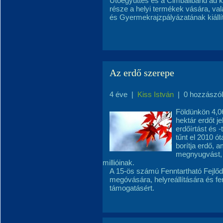
Ütőegyüttes és a Cimbaliband ad 
része a helyi termékek vására, va
és Gyermekrajzpályázatának kiállí
Az erdő szerepe
4 éve
|
Kiss István
|
0 hozzászó
Földünkön 4,06
hektár erdőt j
erdőírtást és -
tűnt el 2010 ó
borítja erdő, 
megnyugvást, 
millióinak.
A 15-ös számú Fenntartható Fejlőd
megóvására, helyreállítására és fenn
támogatásért.