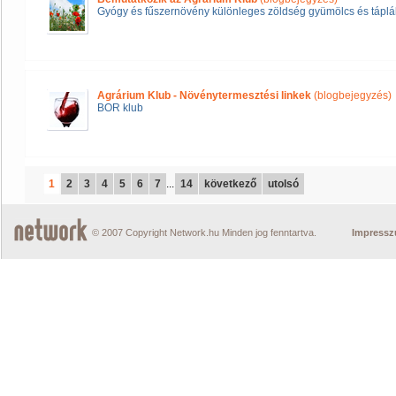
Gyógy és fűszernövény különleges zöldség gyümölcs és táplál
Agrárium Klub - Növénytermesztési linkek
(blogbejegyzés)
BOR klub
1
2
3
4
5
6
7
...
14
következő
utolsó
© 2007 Copyright Network.hu Minden jog fenntartva.
Impress