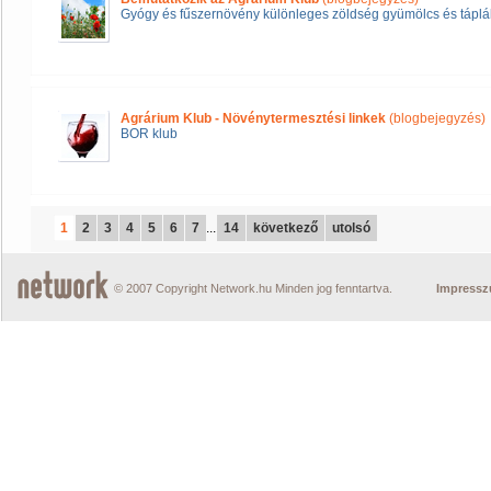
Gyógy és fűszernövény különleges zöldség gyümölcs és táplál
Agrárium Klub - Növénytermesztési linkek
(blogbejegyzés)
BOR klub
1
2
3
4
5
6
7
...
14
következő
utolsó
© 2007 Copyright Network.hu Minden jog fenntartva.
Impress